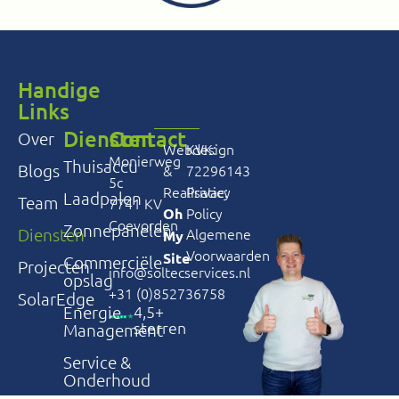
Handige
Links
Diensten
Contact
Over
Webdesign
KVK:
Monierweg
Thuisaccu
Blogs
&
72296143
5c
Privacy
Realisatie:
Laadpalen
Team
7741 KV
Policy
Oh
Coevorden
Zonnepanelen
Algemene
Diensten
My
Voorwaarden
Site
Commerciële
Projecten
info@soltecservices.nl
opslag
+31 (0)852736758
SolarEdge
Energie
4,5+
sterren
Management
Service &
Onderhoud