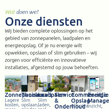
Wat
doen we?
Onze diensten
Wij bieden complete oplossingen op het
gebied van zonnepanelen, laadpalen en
energieopslag. Of je nu energie wilt
opwekken, opslaan of slim gebruiken – wij
zorgen voor efficiënte en innovatieve
installaties, afgestemd op jouw behoeften.
Zonnepanelen
Thuisaccu’s
Laadpalen
Service
Commerciële
Energie
&
Opslag
Manag
Lagere
Slim
Slim
kosten,
opslaan,
laden,
Onderhoud
Efficiënt
Inzicht,