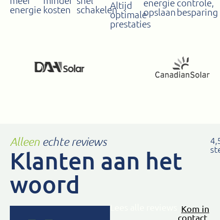
meer
minder
snel
energie
controle,
Altijd
energie
kosten
schakelen
opslaan
besparing
optimale
prestaties
Alleen
echte reviews
4,
st
Klanten aan het
woord
Lees alle reviews
Kom in
contact...