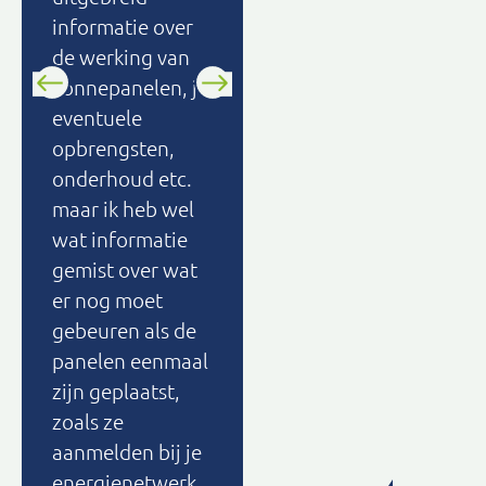
aangesloten
informatie over
konden worden.
de werking van
den
Zeer tevreden
zonnepanelen, je
over het leggen
eventuele
van de panelen
opbrengsten,
en aansluiten van
onderhoud etc.
de omvormer.
maar ik heb wel
Gaan netjes te
wat informatie
werk en na een
gemist over wat
halve dag draait
er nog moet
alles en is het in
gebeuren als de
te zien op de app.
panelen eenmaal
Zeer aan te
zijn geplaatst,
bevelen!
zoals ze
aanmelden bij je
energienetwerk.