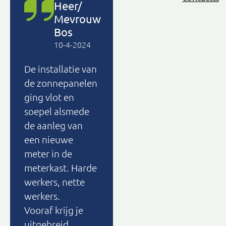
Heer/
MZweep
Mevrouw
10-2-2024
Bos
Offerte
10-4-2024
aangevraagd
De installatie van
voor
de zonnepanelen
zonnepanelen bij
ging vlot en
Soltec. Zeer
soepel alsmede
overzichtelijk en
de aanleg van
uitgebreide
een nieuwe
offerte gekregen.
meter in de
Er viel een
meterkast. Harde
afspraak uit
werkers, nette
waardoor een
werkers.
dag na akkoord
Vooraf krijg je
de zonnepanelen
uitgebreid