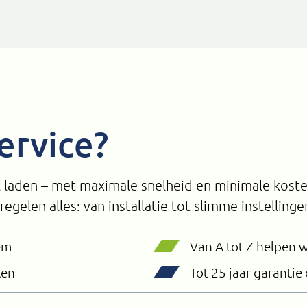
ervice?
t laden – met maximale snelheid en minimale koste
 regelen alles: van installatie tot slimme instellinge
em
Van A tot Z helpen w
ten
Tot 25 jaar garanti