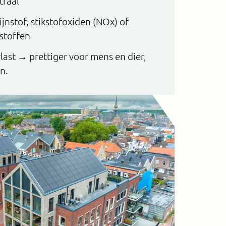
raal
ijnstof, stikstofoxiden (NOx) of
 stoffen
last → prettiger voor mens en dier,
n.