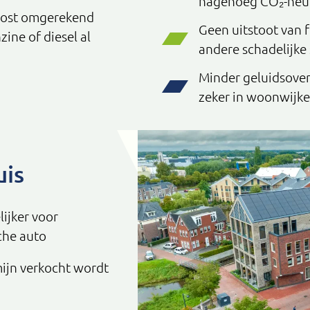
nagenoeg CO₂-neut
 kost omgerekend
Geen uitstoot van f
ine of diesel al
andere schadelijke
Minder geluidsover
zeker in woonwijke
uis
lijker voor
che auto
mijn verkocht wordt