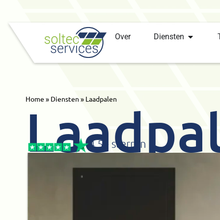
Over
Diensten
Home
»
Diensten
»
Laadpalen
Laadpa
4,5+ sterren