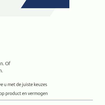
n. Of
n.
e u met de juiste keuzes
e op product en vermogen