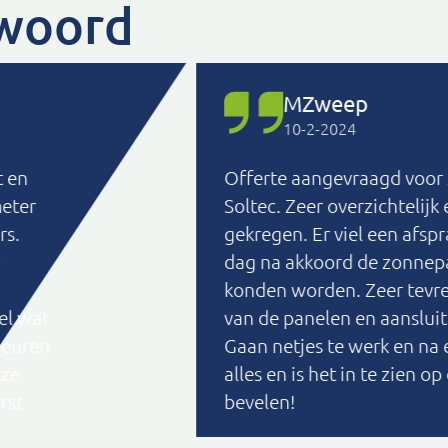
 woord
MZweep
10-2-2024
t en
Offerte aangevraagd voor
meter
Soltec. Zeer overzichtelijk
rs.
gekregen. Er viel een afsp
dag na akkoord de zonnep
konden worden. Zeer tevre
el wat
van de panelen en aanslui
beuren
Gaan netjes te werk en na 
 ze
alles en is het in te zien o
rst
bevelen!