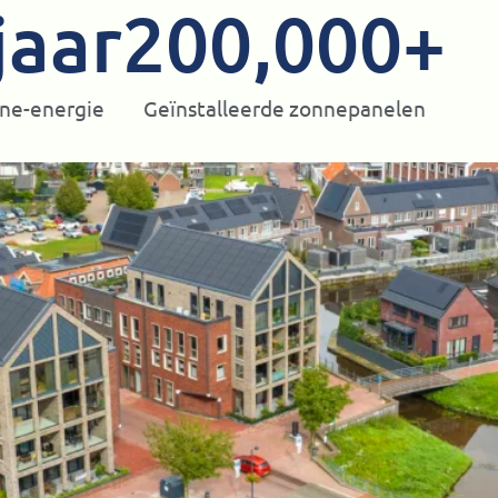
jaar
200,000
+
nne-energie
Geïnstalleerde zonnepanelen