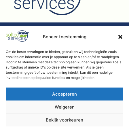
Beheer toestemming
Handige
Links
Om de beste ervaringen te bieden, gebruiken wij technologieën zoals
Diensten
Contact
Over
cookies om informatie over je apparaat op te slaan en/of te raadplegen.
Webdesign
KVK:
Door in te stemmen met deze technologieën kunnen wij gegevens zoals
Monierweg
Thuisaccu
Blogs
&
72296143
surfgedrag of unieke ID's op deze site verwerken. Als je geen
5c
toestemming geeft of uw toestemming intrekt, kan dit een nadelige
Privacy
Realisatie:
Laadpalen
Team
7741 KV
invloed hebben op bepaalde functies en mogelijkheden.
Policy
Oh
Coevorden
Zonnepanelen
Algemene
Diensten
My
Accepteren
Voorwaarden
Site
Commerciële
Projecten
info@soltecservices.nl
opslag
Weigeren
+31 (0)852736758
SolarEdge
Energie
4,5+
sterren
Management
Bekijk voorkeuren
Contact
Offerte